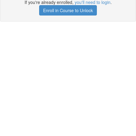
If you're already enrolled,
you'll need to login
.
Enroll in Course to Unlock