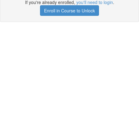
If you're already enrolled,
you'll need to login
.
Enroll in Course to Unlock