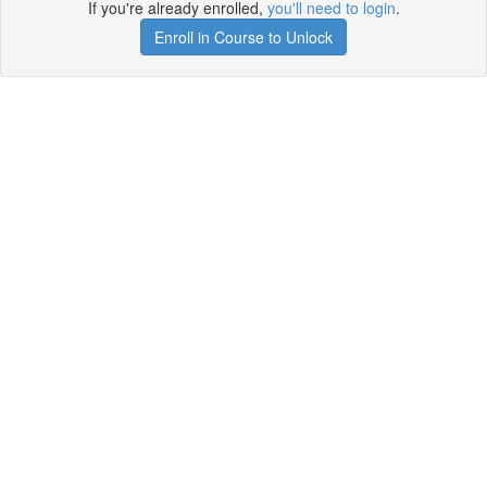
If you're already enrolled,
you'll need to login
.
Enroll in Course to Unlock